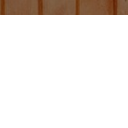
Bolsas con fuelle
lateral plateado de
500g sin válvula
Otras publicaciones