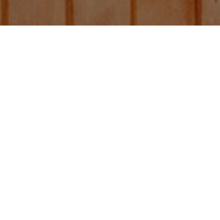
Bolsas doy pack con
ventana sin válvula
degasificadora
Otras publicaciones