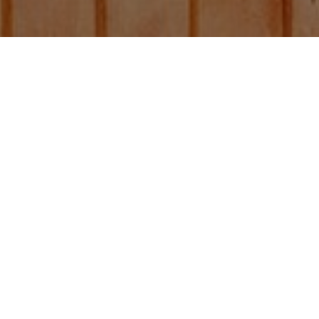
Bolsas sello de ocho
lados con zipper de
250g.
Otras publicaciones