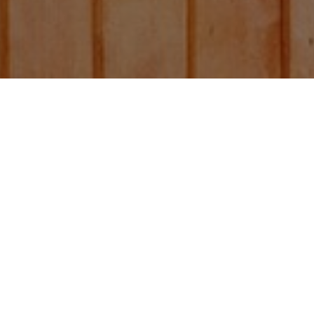
Café tostado y
molido Moali notas
cítricas y frutos
maduros de 250g.